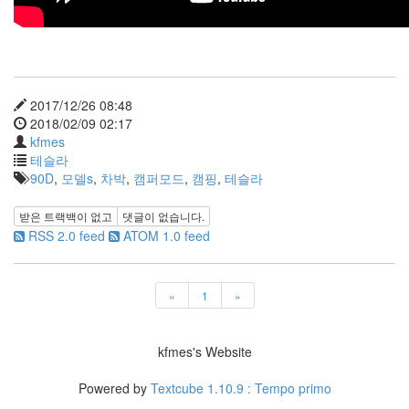
X
nateon
ghackfair
FLIT
2017/12/26 08:48
모
2018/02/09 02:17
델
kfmes
3
테슬라
play
90D
,
모델s
,
차박
,
캠퍼모드
,
캠핑
,
테슬라
movie
Eclipse
받은 트랙백이 없고
댓글이 없습니다.
네
RSS 2.0 feed
ATOM 1.0 feed
이
트
온
«
1
»
android
차
kfmes's Website
데
모
Powered by
Textcube 1.10.9 : Tempo primo
리