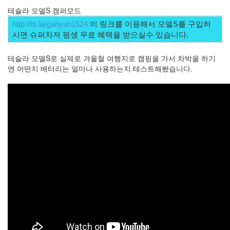
테슬라 모델S 캠퍼모드
라
http://ts.la/gahyun1524
 이 링크를 이용해서 모델S를 구입하
Java
시면 슈퍼차저 평생 무료 혜택을 받으실수 있습니다. 
자
테
테슬라 모델S로 실제로 겨울철 여행지로 캠핑을 가서 차박을 하기
엔 어떤지 배터리는 얼마나 사용하는지 테스트해봤습니다.
온
모
델
s
전
기
차
ubuntu
PSP
Linux
90D
ACECOMBAT