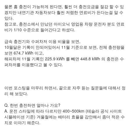
1
코
물론 홈 충전이 가능하게 된다면, 훨씬 더 충전요금을 절감 할 수 있
드
겠지만 내연기관 자동차보다 훨씬 저렴한 연료비가 든다는걸 알 수
악
있다.
보
참고로, 충전소에서 만났던 아이오닉 영업용 차량 운전자 분도 연료
0
비가 1/10 수준으로 들어간다고 하셨다.
사
진
급속 충전기와 수퍼차저 이용 비율을 보면,
6
10월달은 기록이 안되어있어서 11월 기준으로 보면, 전체 충전량을
테
보면 674.7 kWh 이고,
슬
해피차저 11월 기록인 225.9 kWh 를 빼면 448.8 kWh 의 충전은 수
라
퍼차저를 이용했다고 볼 수 있다.
23
JaTeOn
40
라
이번 포스팅을 마무리 하면서, 끝으로 자주 듣는 질문들에 대해서 정
즈
리 해 보았다.
베
리
Q. 한번 충전하면 얼마나 가요?
파
A. 운전 스타일에 따라 다르지만 400~500km (테슬라 공식 사이트
이
시뮬레이션 기준) 겨울철에는 배터리 효율을 감안해서 좀더 적은 수
0
치로 이야기 해준다.
리