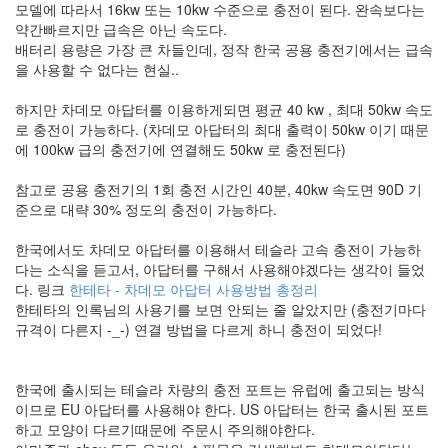
모델에 따라서 16kw 또는 10kw 수준으로 충전이 된다. 완속보다는
S
약간빠르지만 급속은 아닌 속도다.
-
배터리 용량은 가장 큰 차들인데, 정작 한국 공용 충전기에서는 급속
제
을 사용할 수 없다는 현실..
주
도
하지만 차데모 아답터를 이용하게되면 평균 40 kw , 최대 50kw 속도
11...
로 충전이 가능하다. (차데모 아답터의 최대 출력이 50kw 이기 때문
에 100kw 급의 충전기에 연결해도 50kw 로 충전된다)
by
kfmes
참고로 공용 충전기의 1회 충전 시간인 40분, 40kw 속도면 90D 기
준으로 대략 30% 정도의 충전이 가능하다.
테
슬
한국에서도 차데모 아답터를 이용해서 테슬라 고속 충전이 가능하
라
다는 소식을 듣고서, 아답터를 구해서 사용해야겠다는 생각이 들었
모
다. 링크
한테타 - 차데모 아답터 사용방법 총정리
델
한테타의 인록님의 사용기를 보면 안되는 줄 알았지만 (충전기마다
S
규격이 다른지 -_-) 연결 방법을 다르게 하니 충전이 되었다!
-
한
번
한국에 출시되는 테슬라 차량의 충전 포트는 유럽에 출고되는 방식
충
이므로 EU 아답터를 사용해야 한다. US 아답터는 한국 출시된 포트
전...
하고 모양이 다르기때문에 주문시 주의해야한다.