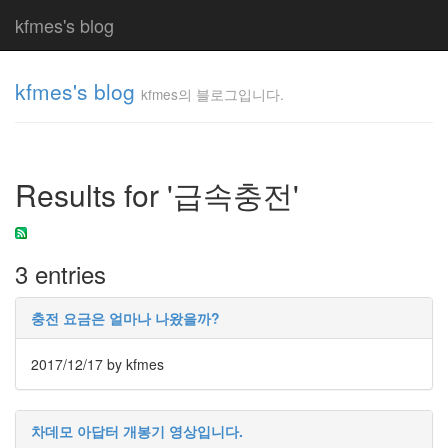
kfmes's blog
kfmes's blog
kfmes의 블로그입니다.
kfmes
의 블
로그
Results for '급속충전'
입니
다.
kfmes
3 entries
Tag
Cloud
충전 요금은 얼마나 나왔을까?
kfmes
2017/12/17
by kfmes
JateON
테
차데모 아답터 개봉기 영상입니다.
슬