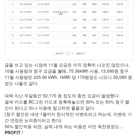
Notices
Find!
Categories
전
글을 쓰고 있는 시점에 11월 요금은 아직 정확히 나오진 않았으나,
체
10월 사용량과 청구 요금을 볼때, 75.36kWh 사용, 13,090원 청구
264
11월 사용량은 225.90 kWh, 1kWh 당 173원정도 나오니 39,080 원
blog
정도 나올것 같다.
40
재
대략 지난 두달동안 52,170 원 정도의 충전 요금이 발생했다.
미
결제 카드를 BC그린 카드로 등록해놓으면 30% 또는 50% 청구 할
25
인이 된다고 하니 이용에 참고하면 좋을것 같다.
PSP
(청구 할인은 내년 1월까지 한시적인 이벤트라고 하는데, 이벤트 기
9
간 연장은 논의중이라고 한다)
음
50% 할인적용 되면, 실제 내게 되는 비용은 이만 육천원정도...
악
PROFIT
!