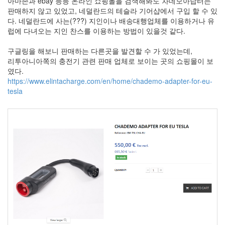
아마존과 ebay 등등 온라인 쇼핑몰을 검색해봐도 차데모아답터는
by
판매하지 않고 있었고, 네덜란드의 테슬라 기어샵에서 구입 할 수 있
kfmes
다. 네덜란드에 사는(???) 지인이나 배송대행업체를 이용하거나 유
럽에 다녀오는 지인 찬스를 이용하는 방법이 있을것 같다.
테
슬
구글링을 해보니 판매하는 다른곳을 발견할 수 가 있었는데,
라
리투아니아쪽의 충전기 관련 판매 업체로 보이는 곳의 쇼핑몰이 보
모
였다.
델
https://www.elintacharge.com/en/home/chademo-adapter-for-eu-
S
tesla
캠
퍼
모
드
by
kfmes
차
량
용
220v
인