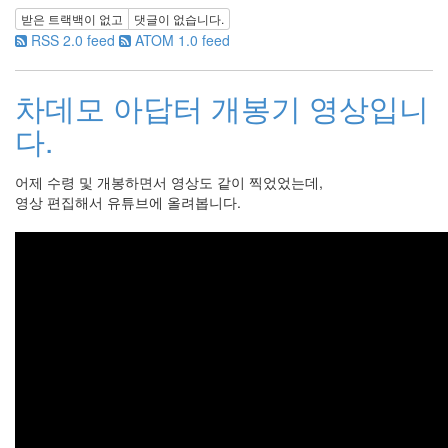
eclipse
받은 트랙백이 없고
댓글이 없습니다.
1
RSS 2.0 feed
ATOM 1.0 feed
psp
4
삽
차데모 아답터 개봉기 영상입니
질
5
다.
기
타
어제 수령 및 개봉하면서 영상도 같이 찍었었는데,
0
영상 편집해서 유튜브에 올려봅니다.
메
모
13
행
사
1
경
영
3
지
름
3