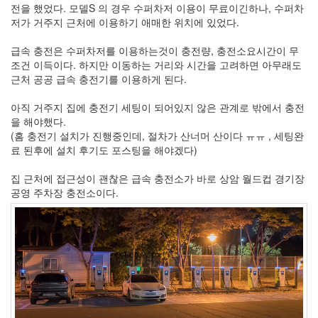
전을 했었다. 모델S 의 경우 수퍼차저 이용이 무료이긴하나, 수퍼차
X
저가 거주지 근처에 이용하기 애매한 위치에 있었다.
nateon
ghackfair
급속 충전은 수퍼차저를 이용하는것이 충전량, 충전소요시간이 무
FLIT
조건 이득이다. 하지만 이동하는 거리와 시간을 고려하면 아무래도
근처 공공 급속 충전기를 이용하게 된다.
모
델
아직 거주지 집에 충전기 세팅이 되어있지 않은 관계로 밖에서 충전
3
을 해야했다.
play
(홈 충전기 설치가 진행중인데, 절차가 산너머 산이다 ㅠㅠ , 세팅완
movie
료 된후에 설치 후기도 포스팅을 해야겠다)
Eclipse
집 근처에 접근성이 괜찮은 급속 충전소가 바로 상암 월드컵 경기장
네
공영 주차장 충전소이다.
이
트
온
android
차
데
모
리