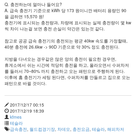
눅
Q. 충전하는데 얼마나 들어요?
스
A. 급속 충전기 기준으로 kWh 당 173 원이니깐 배터리 용량인 90
40
을 곱하면 15,570 원!
개
충전기에 표시되는 충전량과, 차량에 표시되는 실제 충전량이 몇 kw
발
씩 차이 나는걸 보면 충전 손실이 약간은 있는것 같다.
72
Android
참고로 공공 급속 충전기의 충전되는 평균 40kw 속도를 가정할때,
6
40분 충전에 26.6kw -> 90D 기준으로 약 30% 정도 충전된다.
윈
도
지방을 다녀오는 경우같은 많은 양의 충전이 필요한 경우면,
우
휴게소에서 쉬는 시간에 적당히 충전을 하고, 올라오면서 수퍼차저
5
를 들러서 70~80% 까지 충전하고 오는 패턴으로 주행하게 된다.
Java
이후에 홈 충전기가 세팅 된다면, 수퍼차저를 안들르고 집으로 오는
28
패턴으로 바뀔 것이다.
C,C++
6
Assembly
2017/12/17 00:15
1
2017/12/19 18:39
PHP
kfmes
0
테슬라
HTML,JS
급속충전
,
월드컵경기장
,
차데모
,
충전요금
,
테슬라
,
해피차저
3