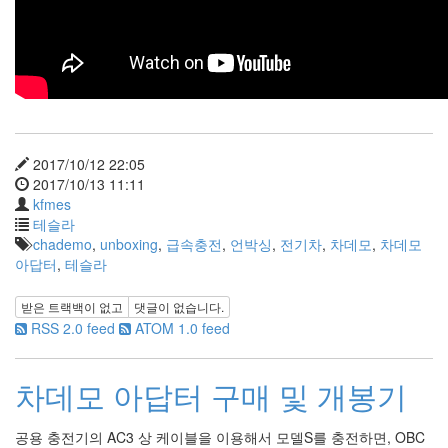
Recent
Posts
전
기
차
충
전
2017/10/12 22:05
요
2017/10/13 11:11
금
kfmes
제
테슬라
알
chademo
,
unboxing
,
급속충전
,
언박싱
,
전기차
,
차데모
,
차데모
뜰...
아답터
,
테슬라
by
받은 트랙백이 없고
댓글이 없습니다.
kfmes
RSS 2.0 feed
ATOM 1.0 feed
테
슬
차데모 아답터 구매 및 개봉기
라
모
공용 충전기의 AC3 상 케이블을 이용해서 모델S를 충전하면, OBC
델