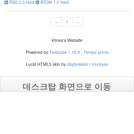
RSS 2.0 feed
ATOM 1.0 feed
«
1
»
kfmes's Website
Powered by
Textcube 1.10.9 : Tempo primo
Lucid HTML5 skin by
daybreaker
/
inureyes
데스크탑 화면으로 이동