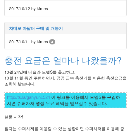
라
2017/10/12
by kfmes
Java
자
차데모 아답터 구매 및 개봉기
테
온
2017/10/11
by kfmes
4
모
충전 요금은 얼마나 나왔을까?
델
s
10월 24일에 테슬라 모델S를 출고하고,
전
10월 11월 동안 주행하면서, 공공 급속 충전기를 이용한 충전요금을
기
조회해 봤습니다.
차
http://ts.la/gahyun1524
 이 링크를 이용해서 모델S를 구입하
ubuntu
시면 슈퍼차저 평생 무료 혜택을 받으실수 있습니다. 
PSP
Linux
본문 시작!
90D
필자는 수퍼차저를 이용할 수 있는 상황이면 수퍼차저를 이용해 충
ACECOMBAT