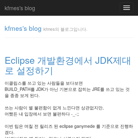
kfmes's blog
Toggl
navig
kfmes's blog
kfmes의 블로그입니다.
kfmes
의 블
로그
Eclipse 개발환경에서 JDK제대
입니
다.
로 설정하기
kfmes
이클립스를 쓰고 있는 사람들을 보다보면
BUILD_PATH를 JDK가 아닌 기본으로 잡히는 JRE를 쓰고 있는 것
Tag
을 종종 보게 된다.
Cloud
kfmes
쓰는 사람이 별 불편함이 없게 느낀다면 상관없지만,
어쨌든 내 입장에서 보면 불편하다 -_-;;
JateON
이번 팁은 며칠 전 릴리즈 된 eclipse ganymede 를 기준으로 진행하
테
겠다.
슬