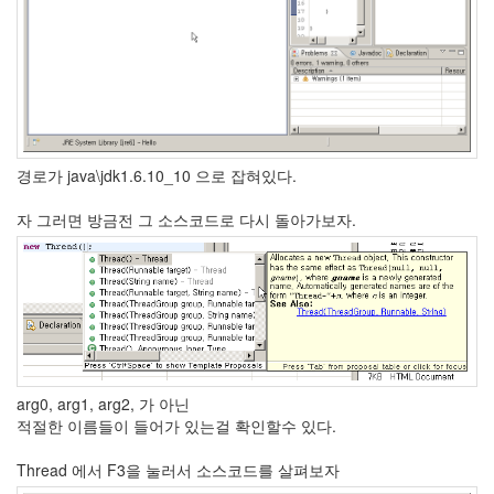
S
-
제
주
도
11...
by
경로가 java\jdk1.6.10_10 으로 잡혀있다.
kfmes
자 그러면 방금전 그 소스코드로 다시 돌아가보자.
테
슬
라
모
델
S
-
한
arg0, arg1, arg2, 가 아닌
번
적절한 이름들이 들어가 있는걸 확인할수 있다.
충
전...
Thread 에서 F3을 눌러서 소스코드를 살펴보자