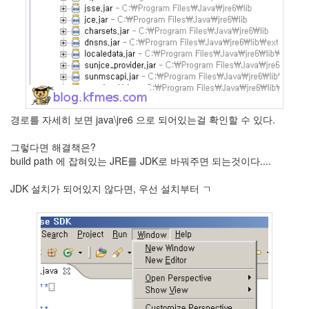
Notices
Find!
경로를 자세히 보면 java\jre6 으로 되어있는걸 확인할 수 있다.
Categories
전
그렇다면 해결책은?
체
build path 에 잡혀있는 JRE를 JDK로 바꿔주면 되는것이다....
264
blog
JDK 설치가 되어있지 않다면, 우선 설치부터 ㄱ
40
재
미
25
PSP
9
음
악