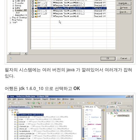
Recent
Posts
전
기
차
충
전
요
금
제
필자의 시스템에는 여러 버전의 java 가 깔려있어서 여러개가 잡혀
알
있다.
뜰...
어쨌든 jdk 1.6.0_10 으로 선택하고
OK
by
kfmes
테
슬
라
모
델