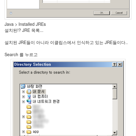
눅
스
40
개
Java > Installed JREs
발
설치된!? JRE 목록...
72
Android
설치된 JRE들이 아니라 이클립스에서 인식하고 있는 JRE들이다..
6
윈
Search 를 누르고
도
우
5
Java
28
C,C++
6
Assembly
1
PHP
0
HTML,JS
3