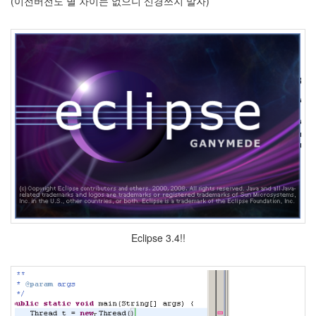
(이전버전도 별 차이는 없으니 신경쓰지 말자)
라
Java
자
테
온
모
델
s
전
기
차
ubuntu
Eclipse 3.4!!
PSP
Linux
90D
ACECOMBAT