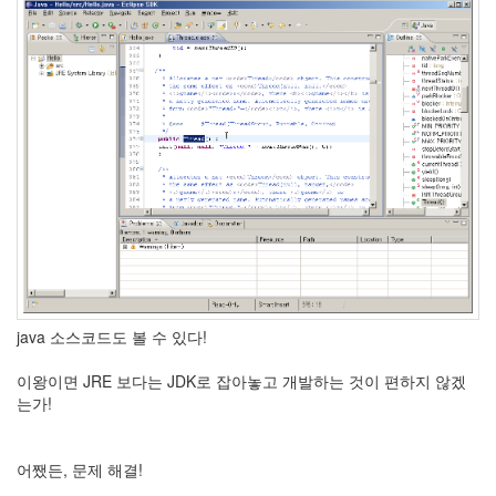
by
kfmes
테
슬
라
모
델
S
캠
퍼
모
드
by
java 소스코드도 볼 수 있다!
kfmes
이왕이면 JRE 보다는 JDK로 잡아놓고 개발하는 것이 편하지 않겠
차
는가!
량
용
220v
어쨌든, 문제 해결!
인