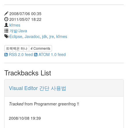
버
터
로
2008/07/06 00:35
노...
2011/05/07 18:22
kfmes
by
개발/Java
kfmes
Eclipse
,
Javadoc
,
jdk
,
jre
,
kfmes
트랙백은
하나
4
Comments
RSS 2.0 feed
ATOM 1.0 feed
Trackbacks List
Visual Editor 간단 사용법
Tracked
from
Programmer greenfrog !!
2008/10/08 19:39