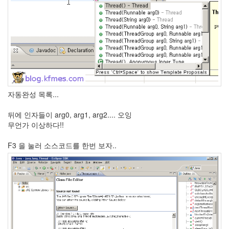
X
nateon
ghackfair
FLIT
모
델
3
play
자동완성 목록...
movie
뒤에 인자들이 arg0, arg1, arg2.... 오잉
Eclipse
무언가 이상하다!!
네
이
F3 을 눌러 소스코드를 한번 보자..
트
온
android
차
데
모
리