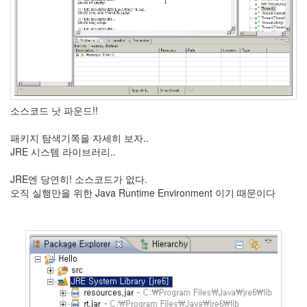
눅
스
OpenSource
Swing
Release
SWT
화
소스코드 낫 파운드!!
이
트
패키지 탐색기쪽을 자세히 보자..
보
JRE 시스템 라이브러리..
드
자
JRE엔 당연히! 소스코드가 없다.
바
오직 실행만을 위한 Java Runtime Environment 이기 때문이다
pspsdk
차
데
모
아
답
터