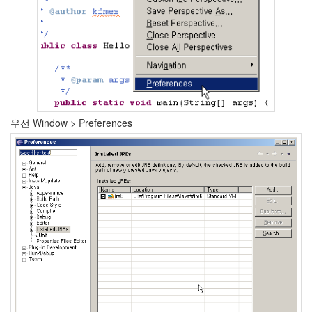
1
코
드
악
보
0
사
진
6
우선 Window > Preferences
테
슬
라
23
JaTeOn
40
라
즈
베
리
파
이
0
리