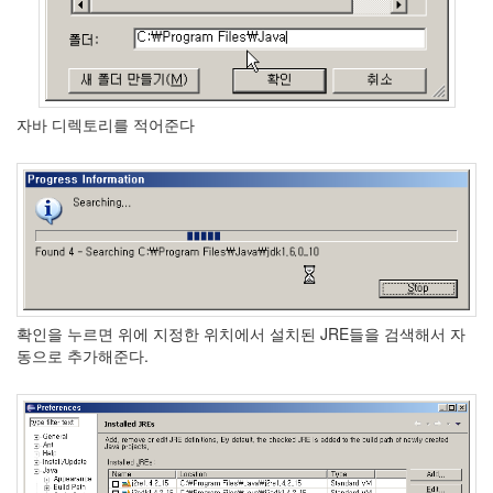
eclipse
1
psp
4
삽
질
자바 디렉토리를 적어준다
5
기
타
0
메
모
13
행
사
확인을 누르면 위에 지정한 위치에서 설치된 JRE들을 검색해서 자
1
동으로 추가해준다.
경
영
3
지
름
3