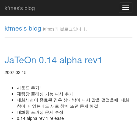
kfmes's blog
Toggl
navig
kfmes's blog
kfmes의 블로그입니다.
kfmes
의 블
로그
JaTeOn 0.14 alpha rev1
입니
다.
kfmes
2007 02 15
사운드 추가!
Tag
채팅창 플래싱 기능 다시 추가
Cloud
대화세션이 종료된 경우 상대방이 다시 말을 걸었을때, 대화
kfmes
창이 떠 있는데도 새로 창이 뜨던 문제 해결
대화창 포커싱 문제 수정
JateON
0.14 alpha rev 1 release
테
슬