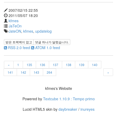
라
2007/02/15 22:55
Java
2011/05/07 18:20
kfmes
자
JaTeOn
테
JateON
,
kfmes
,
updatelog
온
받은 트랙백이 없고
댓글
하나
가 달렸습니다.
모
RSS 2.0 feed
ATOM 1.0 feed
델
s
«
1
135
136
137
138
139
140
전
기
141
142
143
264
»
차
ubuntu
kfmes's Website
PSP
Powered by
Textcube 1.10.9 : Tempo primo
Linux
90D
Lucid HTML5 skin by
daybreaker
/
inureyes
ACECOMBAT