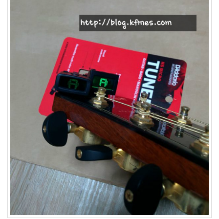
눅
스
40
개
발
72
Android
6
윈
도
우
5
Java
28
C,C++
6
Assembly
1
PHP
0
HTML,JS
3