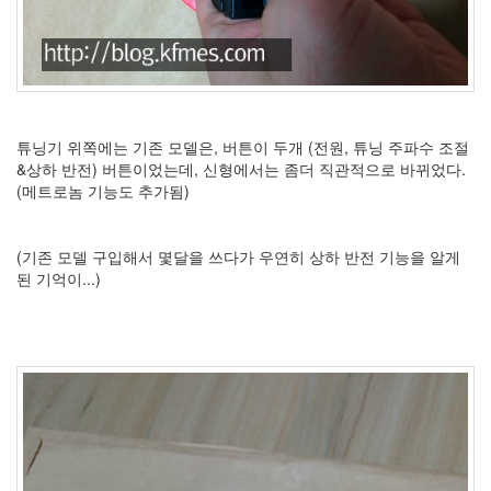
1
코
드
악
보
0
사
튜닝기 위쪽에는 기존 모델은, 버튼이 두개 (전원, 튜닝 주파수 조절
진
&상하 반전) 버튼이었는데, 신형에서는 좀더 직관적으로 바뀌었다.
6
(메트로놈 기능도 추가됨)
테
슬
라
(기존 모델 구입해서 몇달을 쓰다가 우연히 상하 반전 기능을 알게
23
된 기억이...)
JaTeOn
40
라
즈
베
리
파
이
0
리