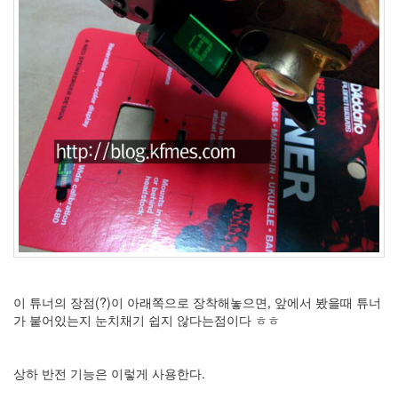
Recent
Posts
전
기
차
충
전
요
금
제
알
뜰...
by
kfmes
이 튜너의 장점(?)이 아래쪽으로 장착해놓으면, 앞에서 봤을때 튜너
가 붙어있는지 눈치채기 쉽지 않다는점이다 ㅎㅎ
테
슬
라
상하 반전 기능은 이렇게 사용한다.
모
델