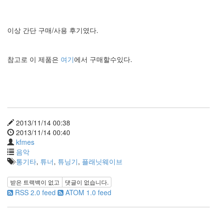
S
-
제
이상 간단 구매/사용 후기였다.
주
도
11...
참고로 이 제품은
여기
에서 구매할수있다.
by
kfmes
테
슬
2013/11/14 00:38
라
2013/11/14 00:40
모
kfmes
델
음악
S
통기타
,
튜너
,
튜닝기
,
플래닛웨이브
-
한
번
받은 트랙백이 없고
댓글이 없습니다.
충
RSS 2.0 feed
ATOM 1.0 feed
전...