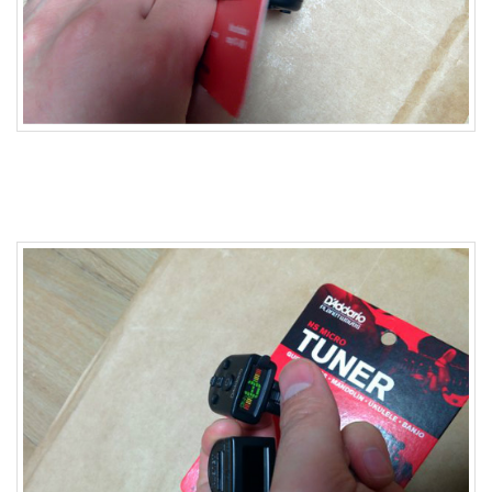
Notices
Find!
Categories
전
체
264
blog
40
재
미
25
PSP
9
음
악