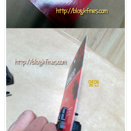
눅
스
OpenSource
Swing
Release
SWT
화
이
트
보
드
자
바
pspsdk
차
데
모
아
답
터