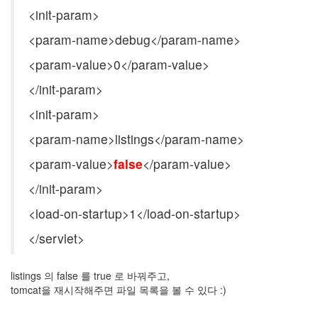
버
<init-param>
터
로
<param-name>debug</param-name>
노...
<param-value>0</param-value>
by
kfmes
</init-param>
<init-param>
<param-name>listings</param-name>
<param-value>
false
</param-value>
</init-param>
<load-on-startup>1</load-on-startup>
</servlet>
listings 의 false 를 true 로 바꿔주고,
tomcat을 재시작해주면 파일 목록을 볼 수 있다 :)