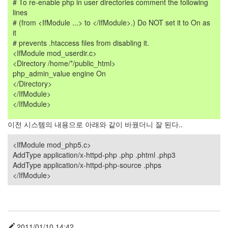
# To re-enable php in user directories comment the following
lines
# (from <IfModule ...> to </IfModule>.) Do NOT set it to On as
it
# prevents .htaccess files from disabling it.
<IfModule mod_userdir.c>
<Directory /home/*/public_html>
php_admin_value engine On
</Directory>
</IfModule>
</IfModule>
이전 시스템의 내용으로 아래와 같이 바꿨더니 잘 된다..
<IfModule mod_php5.c>
AddType application/x-httpd-php .php .phtml .php3
AddType application/x-httpd-php-source .phps
</IfModule>
2011/01/10 14:42