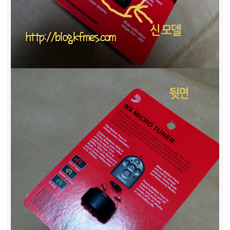
X
nateon
ghackfair
FLIT
모
델
3
play
movie
Eclipse
네
이
트
온
android
차
데
모
리