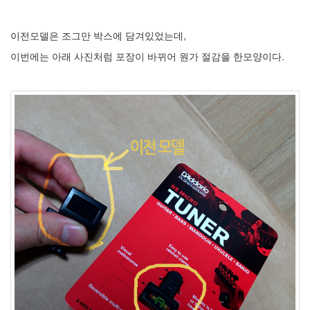
라
이전모델은 조그만 박스에 담겨있었는데,
Java
이번에는 아래 사진처럼 포장이 바뀌어 원가 절감을 한모양이다.
자
테
온
모
델
s
전
기
차
ubuntu
PSP
Linux
90D
ACECOMBAT