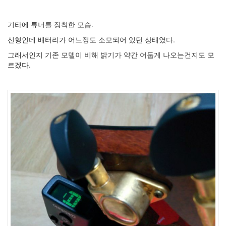
eclipse
1
psp
기타에 튜너를 장착한 모습.
4
신형인데 배터리가 어느정도 소모되어 있던 상태였다.
삽
질
그래서인지 기존 모델이 비해 밝기가 약간 어둡게 나오는건지도 모
5
르겠다.
기
타
0
메
모
13
행
사
1
경
영
3
지
름
3