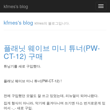
kfmes's blog
Toggl
navig
kfmes's blog
kfmes의 블로그입니다.
kfmes
의 블
로그
플래닛 웨이브 미니 튜너(PW-
입니
다.
CT-12) 구매
kfmes
튜닝기를 새로 구입했다.
Tag
Cloud
플래닛 웨이브 미니 튜너(PW-CT-12) !
kfmes
JateON
전에 구입했던 모델도 잘 쓰고 있었는데, 리뉴얼이 되어나왔다.
테
집게 형식이 아니라, 악기에 옮겨다니며 쓰기엔 다소 번거로운게 있
어서 -_- 새로 구입.
슬