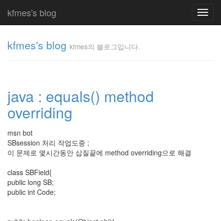
kfmes's blog
Toggl
navig
kfmes's blog
kfmes의 블로그입니다.
kfmes
의 블
로그
java : equals() method
입니
다.
overriding
kfmes
msn bot
SBsession 처리 작업도중 ;
Tag
이 문제로 몇시간동안 삽질끝에 method overriding으로 해결
Cloud
kfmes
class SBField{
public long SB;
JateON
public int Code;
테
슬