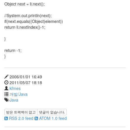
X
Object next = li.next();
nateon
//System.out.println(next);
ghackfair
if(next.equals((Object)element))
FLIT
return li.nextIndex()-1;
모
}
델
3
return -1;
play
}
movie
Eclipse
네
2006/01/01 16:49
이
2011/05/07 18:18
트
kfmes
온
개발/Java
android
Java
차
데
받은 트랙백이 없고
댓글이 없습니다.
모
RSS 2.0 feed
ATOM 1.0 feed
리