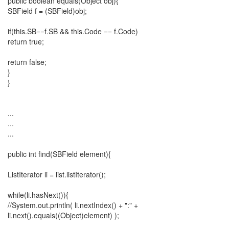
public boolean equals(Object obj){
라
SBField f = (SBField)obj;
Java
if(this.SB==f.SB && this.Code == f.Code)
return true;
자
테
return false;
온
}
}
모
델
s
...
...
전
...
기
public int find(SBField element){
차
ubuntu
ListIterator li = list.listIterator();
PSP
while(li.hasNext()){
Linux
//System.out.println( li.nextIndex() + ":" +
90D
li.next().equals((Object)element) );
ACECOMBAT