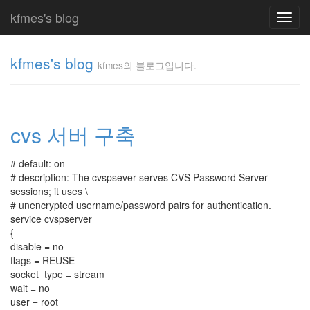
kfmes's blog
Toggl
navig
kfmes's blog
kfmes의 블로그입니다.
kfmes
의 블
로그
cvs 서버 구축
입니
다.
kfmes
# default: on
# description: The cvspsever serves CVS Password Server
sessions; it uses \
Tag
# unencrypted username/password pairs for authentication.
Cloud
service cvspserver
{
kfmes
disable = no
flags = REUSE
JateON
socket_type = stream
wait = no
테
user = root
슬