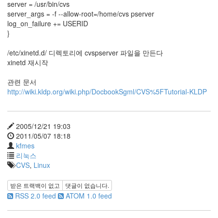
server = /usr/bin/cvs
라
server_args = -f --allow-root=/home/cvs pserver
log_on_failure += USERID
Java
}
자
/etc/xinetd.d/ 디렉토리에 cvspserver 파일을 만든다
테
xinetd 재시작
온
관련 문서
모
http://wiki.kldp.org/wiki.php/DocbookSgml/CVS%5FTutorial-KLDP
델
s
전
2005/12/21 19:03
기
2011/05/07 18:18
kfmes
차
리눅스
ubuntu
CVS
,
Linux
PSP
받은 트랙백이 없고
댓글이 없습니다.
Linux
RSS 2.0 feed
ATOM 1.0 feed
90D
ACECOMBAT