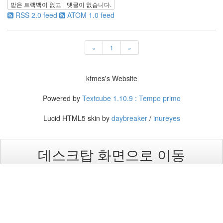
눅
받은 트랙백이 없고
댓글이 없습니다.
스
RSS 2.0 feed
ATOM 1.0 feed
OpenSource
Swing
«
1
»
Release
SWT
화
kfmes's Website
이
트
Powered by
Textcube 1.10.9 : Tempo primo
보
드
Lucid HTML5 skin by
daybreaker
/
inureyes
자
바
데스크탑 화면으로 이동
pspsdk
차
데
모
아
답
터