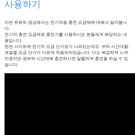
사용하기
라
Java
이번 유뷰트 영상에서는 전기차용 충전 요금제에 대해서 알아봅니
자
다.
테
전기차 충전 요금제로 충전기를 사용하시는 분들에게 해당되는 내
용입니다.
온
한전 사이트에 전기차 요금 단가표가 나와있는데요. 부하 시간대별,
모
계절별 요금 단가가 다르게 적용되어있습니다. 다소 복잡하게 느껴
지겠지만 경부하 시간대에 충전하시면 알뜰하게 충전을 하실 수 있
델
습니다.
s
전
기
차
ubuntu
PSP
Linux
90D
ACECOMBAT