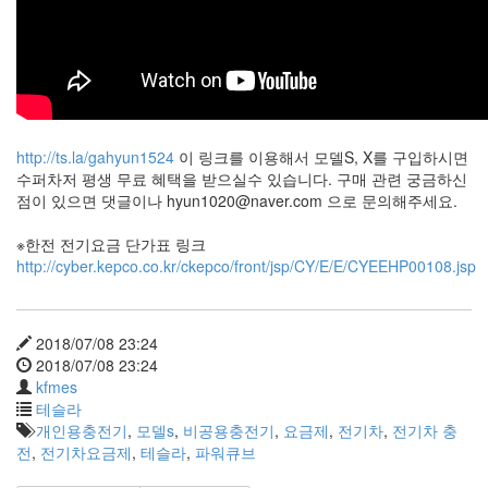
X
nateon
ghackfair
FLIT
모
델
http://ts.la/gahyun1524
이 링크를 이용해서 모델S, X를 구입하시면
3
수퍼차저 평생 무료 혜택을 받으실수 있습니다. 구매 관련 궁금하신
play
점이 있으면 댓글이나
hyun1020@naver.com
으로 문의해주세요.
movie
※한전 전기요금 단가표 링크
Eclipse
http://cyber.kepco.co.kr/ckepco/front/jsp/CY/E/E/CYEEHP00108.jsp
네
이
트
온
2018/07/08 23:24
2018/07/08 23:24
android
kfmes
차
테슬라
데
개인용충전기
,
모델s
,
비공용충전기
,
요금제
,
전기차
,
전기차 충
모
전
,
전기차요금제
,
테슬라
,
파워큐브
리