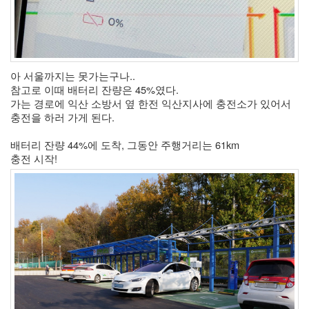
by
kfmes
테
슬
라
아 서울까지는 못가는구나.. 
모
참고로 이때 배터리 잔량은 45%였다. 
델
가는 경로에 익산 소방서 옆 한전 익산지사에 충전소가 있어서 
S
충전을 하러 가게 된다. 
캠
퍼
배터리 잔량 44%에 도착, 그동안 주행거리는 61km
모
충전 시작!
드
by
kfmes
차
량
용
220v
인