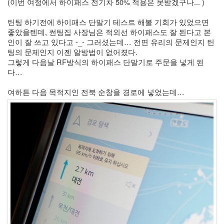
(이번 여정에서 하이패스 전기차 50% 적용은 못받겠구나... )
X
nateon
틴팅 하기전에 하이패스 단말기 테스트 해볼 기회가 있었으면 
좋았을텐데, 썬팅집 사장님은 적외선 하이패스도 잘 된다고 본
ghackfair
인이 잘 쓰고 있다고 -_- 그러셨는데… 전면 유리의 문제인지 틴
FLIT
팅의 문제인지 이젠 알방법이 없어졌다.
모
그렇게 다음날 RF방식의 하이패스 단말기로 주문을 넣게 된
델
다… 
3
play
여하튼 다음 목적지인 전북 순창을 경로에 넣었는데… 
movie
Eclipse
네
이
트
온
android
차
데
모
리