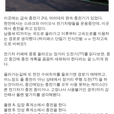
버
터
로
노...
이곳에는 급속 충전기 2대, 여러대의 완속 충전기가 있었다. 
한전에서는 스파크와 아이오닉 전기차량들을 운용중인데, 이곳
by
에서 충전을 하고 있었다.
kfmes
남풍세 IC까지는 국도로 올라가고 이후부터 고속도로를 이용하
는 경로로 생각했다.(하이패스 단말기 인식안됨 ㅠㅠ 민자고속
도로 비싸요!)
전기차 카페에 종종 올라오는 장거리 도전기(??)를 읽다보면, 중
간 중간에 충전 계획을 꼼꼼히 세워둬야 한다라는 걸 느끼게 된
다. 
올라가는길에 또 천안 수퍼차저를 들르기엔 경로가 애매하고, 
어느정도 풀 충전이 아닌 상태에서 장거리 주행 도전(??) 을 하
는것이라서, 중간에있는 충전기를 모두 사용 못하는 케이스(다
른 전기차가 충전 중이거나, 고장나서 사용불가인 경우)까지 감
안해서 플랜 몇가지를 생각해봤다.
플랜 A. 입장 휴게소에서 충전을 한다.
플랜 B. 안성 휴게소에서 충전을 한다.