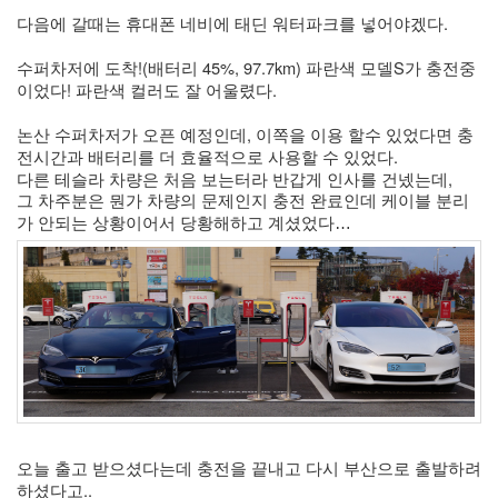
1
다음에 갈때는 휴대폰 네비에 태딘 워터파크를 넣어야겠다. 
코
드
수퍼차저에 도착!(배터리 45%, 97.7km) 파란색 모델S가 충전중
악
이었다! 파란색 컬러도 잘 어울렸다. 
보
0
논산 수퍼차저가 오픈 예정인데, 이쪽을 이용 할수 있었다면 충
사
전시간과 배터리를 더 효율적으로 사용할 수 있었다. 
진
다른 테슬라 차량은 처음 보는터라 반갑게 인사를 건넸는데, 
6
테
그 차주분은 뭔가 차량의 문제인지 충전 완료인데 케이블 분리
슬
가 안되는 상황이어서 당황해하고 계셨었다…
라
23
JaTeOn
40
라
즈
베
리
파
이
오늘 출고 받으셨다는데 충전을 끝내고 다시 부산으로 출발하려 
0
하셨다고.. 
리