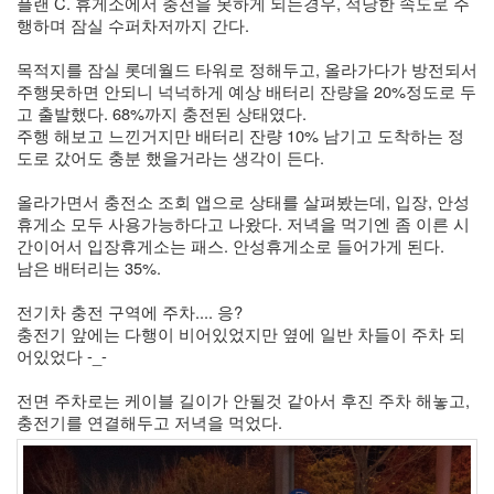
플랜 C. 휴게소에서 충전을 못하게 되는경우, 적당한 속도로 주
행하며 잠실 수퍼차저까지 간다.
목적지를 잠실 롯데월드 타워로 정해두고, 올라가다가 방전되서 
주행못하면 안되니 넉넉하게 예상 배터리 잔량을 20%정도로 두
고 출발했다. 68%까지 충전된 상태였다.
주행 해보고 느낀거지만 배터리 잔량 10% 남기고 도착하는 정
도로 갔어도 충분 했을거라는 생각이 든다.
올라가면서 충전소 조회 앱으로 상태를 살펴봤는데, 입장, 안성 
휴게소 모두 사용가능하다고 나왔다. 저녁을 먹기엔 좀 이른 시
간이어서 입장휴게소는 패스. 안성휴게소로 들어가게 된다.
남은 배터리는 35%. 
전기차 충전 구역에 주차.... 응?
충전기 앞에는 다행이 비어있었지만 옆에 일반 차들이 주차 되
어있었다 -_-
전면 주차로는 케이블 길이가 안될것 같아서 후진 주차 해놓고, 
충전기를 연결해두고 저녁을 먹었다. 