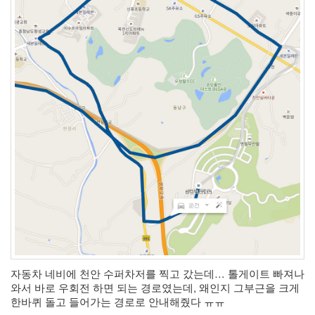
Notices
Find!
Categories
전
체
264
blog
40
재
미
25
PSP
자동차 네비에 천안 수퍼차저를 찍고 갔는데… 톨게이트 빠져나
9
와서 바로 우회전 하면 되는 경로였는데, 왜인지 그부근을 크게 
음
한바퀴 돌고 들어가는 경로로 안내해줬다 ㅠㅠ 
악