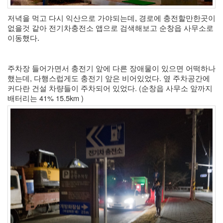
eclipse
1
저녁을 먹고 다시 익산으로 가야되는데, 경로에 충전할만한곳이 
psp
없을것 같아 전기차충전소 앱으로 검색해보고 순창읍 사무소로 
4
이동했다. 
삽
질
5
주차장 들어가면서 충전기 앞에 다른 장애물이 있으면 어떡하나 
기
했는데, 다행스럽게도 충전기 앞은 비어있었다. 옆 주차공간에 
타
커다란 건설 차량들이 주차되어 있었다. (순창읍 사무소 앞까지 
0
배터리는 41% 15.5km )
메
모
13
행
사
1
경
영
3
지
름
3