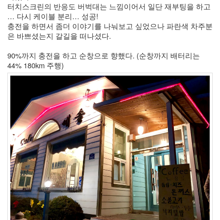
터치스크린의 반응도 버벅대는 느낌이어서 일단 재부팅을 하고 
눅
… 다시 케이블 분리… 성공!
스
충전을 하면서 좀더 이야기를 나눠보고 싶었으나 파란색 차주분
40
은 바쁘셨는지 갈길을 떠나셨다. 
개
발
90%까지 충전을 하고 순창으로 향했다. (순창까지 배터리는 
72
44% 180km 주행)
Android
6
윈
도
우
5
Java
28
C,C++
6
Assembly
1
PHP
0
HTML,JS
3