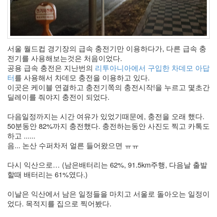
Recent
Posts
전
서울 월드컵 경기장의 급속 충전기만 이용하다가, 다른 급속 충
기
전기를 사용해보는것은 처음이었다. 
차
공용 급속 충전은 지난번의 
리투아니아에서 구입한 차데모 아답
충
터
를 사용해서 차데모 충전을 이용하고 있다.
전
이곳은 케이블 연결하고 충전기쪽의 충전시작!을 누르고 몇초간 
요
딜레이를 줘야지 충전이 되었다.
금
제
다음일정까지는 시간 여유가 있었기때문에, 충전을 오래 했다. 
알
50분동안 82%까지 충전했다. 충전하는동안 사진도 찍고 카톡도 
뜰...
하고 ......
음... 논산 수퍼차저 얼른 들어왔으면 ㅠㅠ 
by
kfmes
다시 익산으로… (남은배터리는 62%, 91.5km주행, 다음날 출발
할때 배터리는 61%였다.)
테
슬
이날은 익산에서 남은 일정들을 마치고 서울로 돌아오는 일정이
라
었다. 목적지를 집으로 찍어봤다. 
모
델