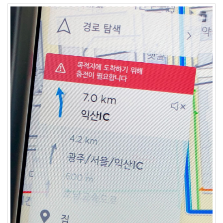
S
-
제
주
도
11...
by
kfmes
테
슬
라
모
델
S
-
한
번
충
전...