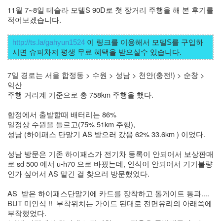
11월 7~8일 테슬라 모델S 90D로 첫 장거리 주행을 해 본 후기를 
라
적어보겠습니다.
Java
자
http://ts.la/gahyun1524
 이 링크를 이용해서 모델S를 구입하
테
온
7일 경로는 서울 합정동 > 수원 > 성남 > 천안(충전!) > 순창 > 
모
익산 
주행 거리계 기준으로 총 758km 주행을 했다.
델
s
합정에서 출발할때 배터리는 86%  
일정상 수원을 들르고(75% 51km 주행), 
전
성남 (하이패스 단말기 AS 받으러 갔음 62% 33.6km ) 이었다. 
기
차
성남 방문은 기존 하이패스가 전기차 등록이 안되어서 보상판매
로 sd 500 에서 u-h70 으로 바꿨는데, 인식이 안되어서 기기불량
ubuntu
인가 싶어서 AS 맡긴 걸 찾으러 방문했었다. 
PSP
Linux
AS  받은 하이패스단말기에 카드를 장착하고 톨게이트 통과.... 
BUT 미인식 !!  부착위치는 가이드 된대로 전면유리의 아래쪽에 
90D
부착했었다. 
ACECOMBAT