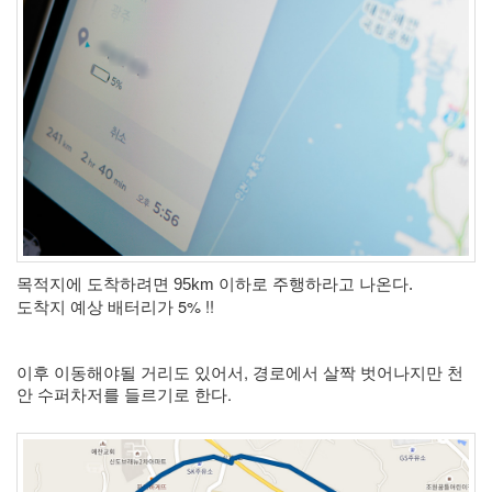
눅
스
OpenSource
Swing
Release
SWT
화
이
트
보
드
자
목적지에 도착하려면 95km 이하로 주행하라고 나온다.
도착지 예상 배터리가 5% !!
바
pspsdk
차
이후 이동해야될 거리도 있어서, 경로에서 살짝 벗어나지만 천
데
안 수퍼차저를 들르기로 한다. 
모
아
답
터