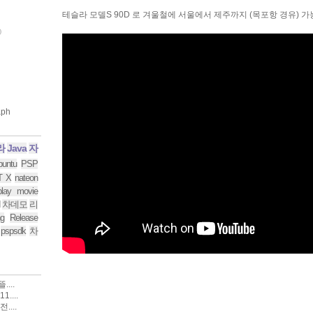
테슬라 모델S 90D 로 겨울철에 서울에서 제주까지 (목포항 경유) 
)
라
Java
자
buntu
PSP
T X
nateon
play movie
차데모
리
g
Release
pspsdk
차
...
....
....