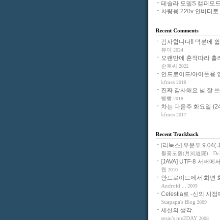
테슬라 모델S 캠퍼모드
차량용 220v 인버터로 노
Recent Comments
감사합니다!! 덕분에 쉽게 
뷰이
2024
오랜만에 흔적따라 흘러들
준호씨
2022
안드로이드/아이폰용 앱으
kfmes
2018
진짜 감사해요 넘 잘 쓰고 
삥뻥
2018
차는 다음주 화요일 (24일
kfmes
2017
Recent Trackback
[리눅스] 우분투 9.04( Jau
월풍도원(月風道院) - Delig
[JAVA] UTF-8 서버에서
웹
2010
안드로이드에서 화면 회전
Android ...
2009
Celestia로 -신의 시점에
Suapapa's Blog
2009
세신의 생각.
sesin's me2DAY
2008