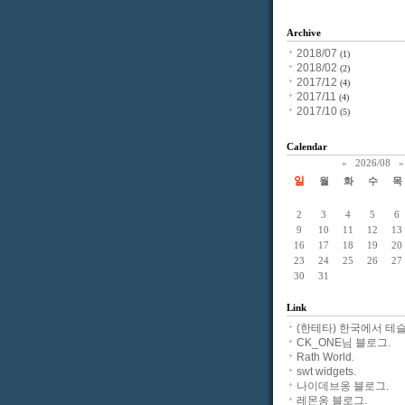
Archive
2018/07
(1)
2018/02
(2)
2017/12
(4)
2017/11
(4)
2017/10
(5)
Calendar
«
2026/08
»
일
월
화
수
목
2
3
4
5
6
9
10
11
12
13
16
17
18
19
20
23
24
25
26
27
30
31
Link
(한테타) 한국에서 테슬
CK_ONE님 블로그.
Rath World.
swt widgets.
나이데브옹 블로그.
레몬옹 블로그.