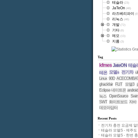
테슬라
(23)
JaTeOn
(40)
라즈베리파이
(0
리눅스
(40)
개발
(72)
기타
(0)
메모
(13)
지름
(3)
Tag
kfmes
JateON
테슬
모델s
전기차
u
테온
Linux
90D
ACECOMBA
ghackfair
FLIT
모델3
Eclipse
네이트온
android
OpenSource
Swin
눅스
SWT
화이트보드
자바
데모아답터
Recent Posts
전기차 충전 요금제 알뜰.
테슬라 모델S - 제주도 11
테슬라 모델S - 한번 충전