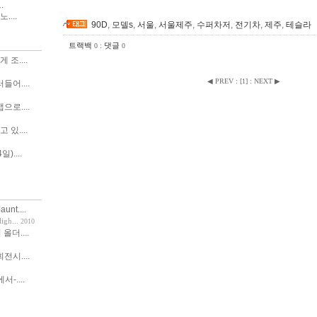
.
....
90D
,
모델s
,
서울
,
서울제주
,
수퍼차저
,
전기차
,
제주
,
테슬라
트랙백
:
댓글
0
0
조....
◀ PREV
:
[
1
]
:
NEXT ▶
어....
로....
있....
)....
nt....
h...
2010
 올더....
시....
서-....