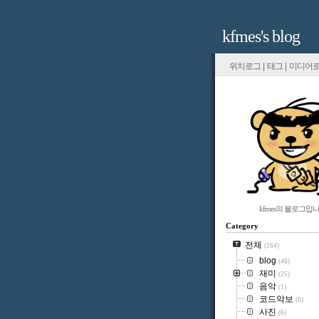
kfmes's blog
위치로그
|
태그
|
미디어
kfmes의 블로그입니
Category
전체
(264)
blog
(40)
재미
(25)
음악
(1)
코드악보
(0)
사진
(6)